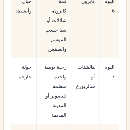
اليوم
كابرون
قمة،
جبال
6
كابرون،
وأنشطة
شلالات أو
سبا حسب
الموسم
والطقس
اليوم
هالشتات
رحلة يومية
جولة
7
أو
واحدة
خارجية
سالزبورغ
منظمة
للتصوير أو
المدينة
القديمة