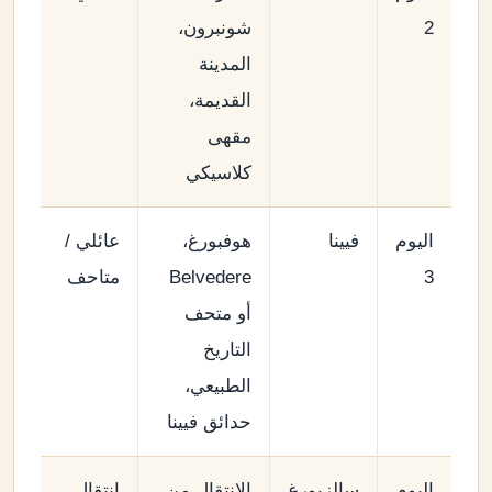
2
شونبرون،
المدينة
القديمة،
مقهى
كلاسيكي
اليوم
فيينا
هوفبورغ،
عائلي /
3
Belvedere
متاحف
أو متحف
التاريخ
الطبيعي،
حدائق فيينا
اليوم
سالزبورغ
الانتقال من
انتقال