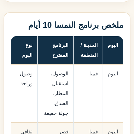
ملخص برنامج النمسا 10 أيام
اليوم
المدينة /
البرنامج
نوع
المنطقة
المقترح
اليوم
اليوم
فيينا
الوصول،
وصول
1
استقبال
وراحة
المطار،
الفندق،
جولة خفيفة
اليوم
فيينا
قصر
ثقافي