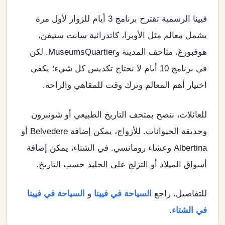
فيينا الرسمية تقترح برنامج 3 أيام للزوار لأول مرة
يشمل معالم مثل الأوبرا، كاتدرائية سانت ستيفن،
هوفبورغ، متاحف المدينة وMuseumsQuartier. لكن
في برنامج 10 أيام لا نحتاج تكديس كل شيء؛ يكفي
اختيار أهم المعالم وترك وقت للمقاهي والراحة.
للعائلات، ننصح بمتحف التاريخ الطبيعي أو شونبرون
وحديقة الحيوانات. للأزواج، يمكن إضافة Belvedere أو
Albertina وعشاء رومانسي. في الشتاء، يمكن إضافة
أسواق الميلاد أو التزلج على الجليد حسب التاريخ.
للتفاصيل، راجع
السياحة في فيينا
و
السياحة في فيينا
في الشتاء
.