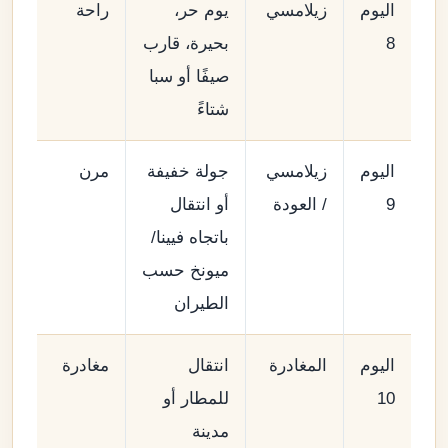
اليوم
زيلامسي
يوم حر،
راحة
8
بحيرة، قارب
صيفًا أو سبا
شتاءً
اليوم
زيلامسي
جولة خفيفة
مرن
9
/ العودة
أو انتقال
باتجاه فيينا/
ميونخ حسب
الطيران
اليوم
المغادرة
انتقال
مغادرة
10
للمطار أو
مدينة