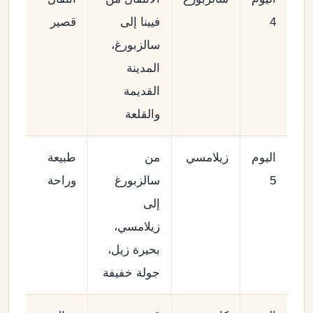
4
فيينا إلى
قصير
سالزبورغ،
المدينة
القديمة
والقلعة
اليوم
زيلامسي
من
طبيعة
5
سالزبورغ
وراحة
إلى
زيلامسي،
بحيرة زيل،
جولة خفيفة