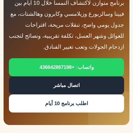
برنامج متوازن لاكتشاف النمسا خلال 10 أيام بين
فيينا وسالزبورغ وزيلامسي وكابرون وهالشتات، مع
جدول يومي واضح، تنقلات مريحة، اقتراحات
للعوائل وشهر العسل، تكلفة تقريبية، ونصائح لتجنب
ازدحام الجولات وتعب تغيير الفنادق.
واتساب: +436642867198
اتصال مباشر
اطلب برنامج 10 أيام