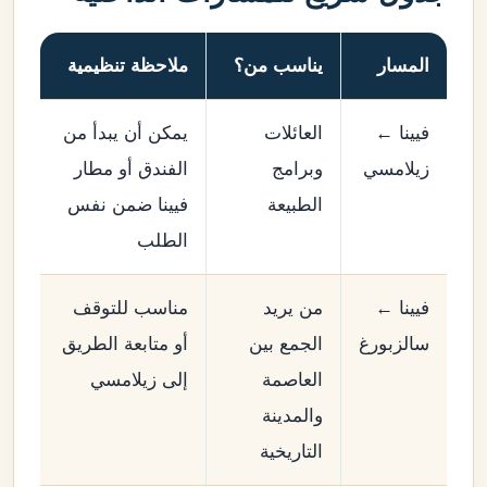
المسار
يناسب من؟
ملاحظة تنظيمية
فيينا ←
العائلات
يمكن أن يبدأ من
زيلامسي
وبرامج
الفندق أو مطار
الطبيعة
فيينا ضمن نفس
الطلب
فيينا ←
من يريد
مناسب للتوقف
سالزبورغ
الجمع بين
أو متابعة الطريق
العاصمة
إلى زيلامسي
والمدينة
التاريخية