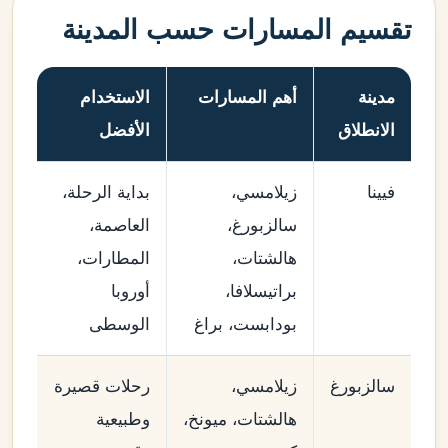
تقسيم المسارات حسب المدينة
مدينة
أهم المسارات
الاستخدام
الانطلاق
الأفضل
فيينا
زيلامسي،
بداية الرحلة،
سالزبورغ،
العاصمة،
هالشتات،
المطارات،
براتيسلافا،
أوروبا
بودابست، براغ
الوسطى
سالزبورغ
زيلامسي،
رحلات قصيرة
هالشتات، ميونخ،
وطبيعية