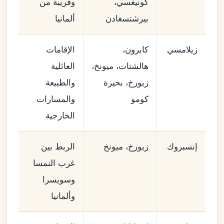
كونيغسي،
وقريبة من
بيرشتسغادن
ألمانيا
زيلامسي
كابرون،
الإقامات
هالشتات، ميونخ،
العائلية
زيورخ، بحيرة
والطبيعة
كومو
والمسارات
الخارجية
إنسبروك
زيورخ، ميونخ
الربط بين
غرب النمسا
وسويسرا
وألمانيا