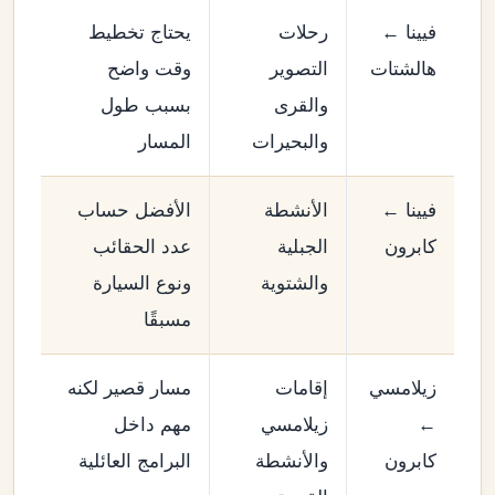
فيينا ←
رحلات
يحتاج تخطيط
هالشتات
التصوير
وقت واضح
والقرى
بسبب طول
والبحيرات
المسار
فيينا ←
الأنشطة
الأفضل حساب
كابرون
الجبلية
عدد الحقائب
والشتوية
ونوع السيارة
مسبقًا
زيلامسي
إقامات
مسار قصير لكنه
←
زيلامسي
مهم داخل
كابرون
والأنشطة
البرامج العائلية