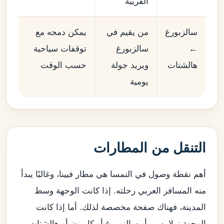
القريبة
سالزبورغ
من يقيم في
يمكن دمجه مع
←
سالزبورغ
توقفات سياحية
هالشتات
ويريد جولة
حسب الوقت
يومية
التنقل من المطارات
أهم نقطة وصول في النمسا هي مطار فيينا، وغالبًا يبدأ
منه المسافر العربي رحلته. إذا كانت الوجهة وسط
المدينة، فهناك صفحة مخصصة لذلك. أما إذا كانت
الوجهة زيلامسي أو سالزبورغ أو كابرون أو هالشتات،