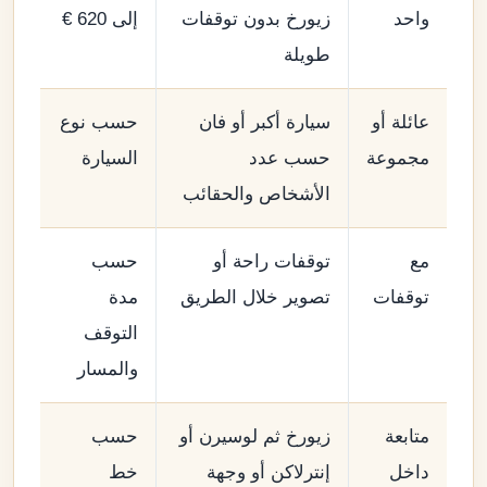
واحد
زيورخ بدون توقفات
إلى 620 €
طويلة
عائلة أو
سيارة أكبر أو فان
حسب نوع
مجموعة
حسب عدد
السيارة
الأشخاص والحقائب
مع
توقفات راحة أو
حسب
توقفات
تصوير خلال الطريق
مدة
التوقف
والمسار
متابعة
زيورخ ثم لوسيرن أو
حسب
داخل
إنترلاكن أو وجهة
خط