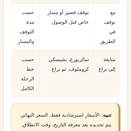
مع
توقف قصير أو مسار
حسب
توقف
خاص قبل الوصول
مدة
في
التوقف
الطريق
والمسار
متابعة
سالزبورغ، تشيسكي
حسب
إلى براغ
كروملوف، ثم براغ
خط
الرحلة
الكامل
تنبيه:
الأسعار استرشادية فقط. السعر النهائي
يتم تحديده بعد معرفة التاريخ، وقت الانطلاق،