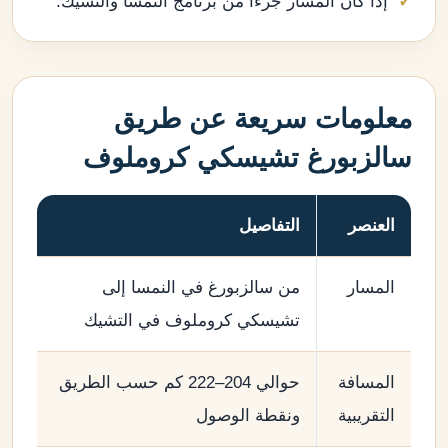
إذا كان المسار جزءًا من برنامج النمسا والتشيك.
معلومات سريعة عن طريق
سالزبورغ تشيسكي كروملوف
العنصر
التفاصيل
المسار
من سالزبورغ في النمسا إلى
تشيسكي كروملوف في التشيك
المسافة
حوالي 204–222 كم حسب الطريق
التقريبية
ونقطة الوصول